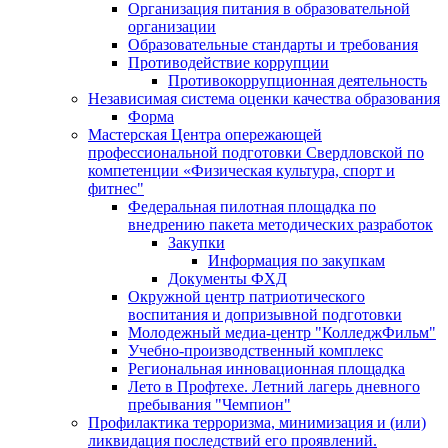
Организация питания в образовательной
организации
Образовательные стандарты и требования
Противодействие коррупции
Противокоррупционная деятельность
Независимая система оценки качества образования
Форма
Мастерская Центра опережающей
профессиональной подготовки Свердловской по
компетенции «Физическая культура, спорт и
фитнес"
Федеральная пилотная площадка по
внедрению пакета методических разработок
Закупки
Информация по закупкам
Документы ФХД
Окружной центр патриотического
воспитания и допризывной подготовки
Молодежный медиа-центр "КолледжФильм"
Учебно-производственный комплекс
Региональная инновационная площадка
Лето в Профтехе. Летний лагерь дневного
пребывания "Чемпион"
Профилактика терроризма, минимизация и (или)
ликвидация последствий его проявлений.