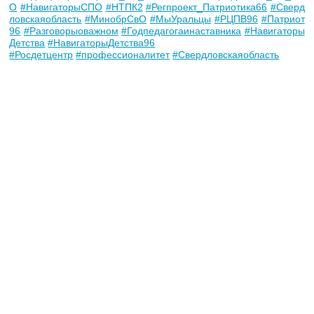
О
#НавигаторыСПО
#НТПК2
#Регпроект_Патриотика66
#Сверд
ловскаяобласть
#МинобрСвО
#МыУральцы
#РЦПВ96
#Патриот
96
#Разговорыоважном
#Годпедагогаинаставника
#Навигаторы
Детства
#НавигаторыДетства96
#Росдетцентр
#профессионалитет
#Свердловскаяобласть