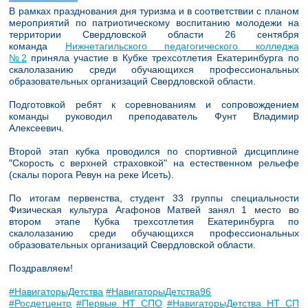
В рамках празднования дня туризма и в соответствии с планом
мероприятий по патриотическому воспитанию молодежи на
территории Свердловской области 26 сентября
команда
Нижнетагильского педагогического колледжа
№2
приняла участие в Кубке трехсотлетия Екатеринбурга по
скалолазанию среди обучающихся профессиональных
образовательных организаций Свердловской области.
Подготовкой ребят к соревнованиям и сопровождением
команды руководил преподаватель Фунт Владимир
Алексеевич.
Второй этап кубка проводился по спортивной дисциплине
"Скорость с верхней страховкой" на естественном рельефе
(скалы порога Ревун на реке Исеть).
По итогам первенства, студент 33 группы специальности
Физическая культура Агафонов Матвей занял 1 место во
втором этапе Кубка трехсотлетия Екатеринбурга по
скалолазанию среди обучающихся профессиональных
образовательных организаций Свердловской области.
Поздравляем!
#НавигаторыДетства
#НавигаторыДетства96
#Росдетцентр
#Первые_НТ_СПО
#НавигаторыДетства_НТ_СП