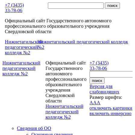
Перейти к основному содержанию
+7 (3435)
33-78-06
Официальный сайт Государственного автономного
профессионального образовательного учреждения
Свердловской области
Нижнетагильский
Нижнетагильский педагогический колледж
педагогический
№2
колледж №2
Нижнетагильский
Официальный сайт
+7 (3435)
педагогический
Государственного
33-78-06
колледж №2
автономного
профессионального
образовательного
Версия для
учреждения
слабовидящих
Свердловской
Размер шрифта:
области
A
A
A
Нижнетагильский
отключить картинки
педагогический
включить инверсию
колледж №2
Сведения об ОО
Основные сведения