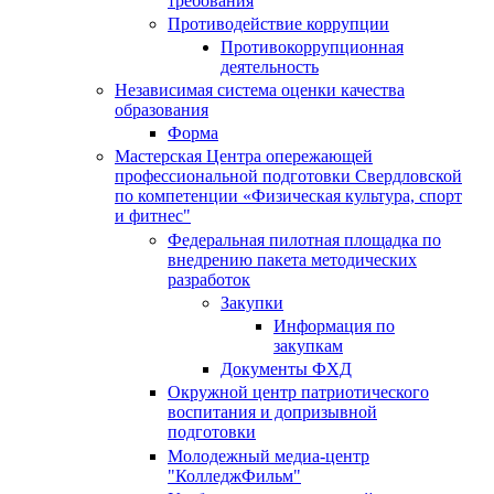
требования
Противодействие коррупции
Противокоррупционная
деятельность
Независимая система оценки качества
образования
Форма
Мастерская Центра опережающей
профессиональной подготовки Свердловской
по компетенции «Физическая культура, спорт
и фитнес"
Федеральная пилотная площадка по
внедрению пакета методических
разработок
Закупки
Информация по
закупкам
Документы ФХД
Окружной центр патриотического
воспитания и допризывной
подготовки
Молодежный медиа-центр
"КолледжФильм"