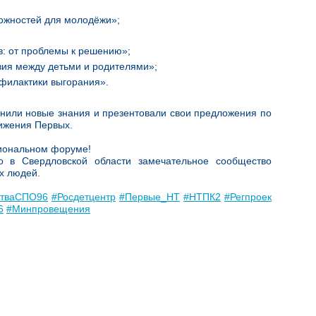
можностей для молодёжи»;
в: от проблемы к решению»;
вия между детьми и родителями»;
офилактики выгорания».
нили новые знания и презентовали свои предложения по
ижения Первых.
гиональном форуме!
то в Свердловской области замечательное сообщество
х людей.
стваСПО96
#Росдетцентр
#Первые_НТ
#НТПК2
#Регпроек
6
#Минпровещения