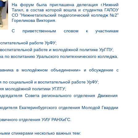
На форум была приглашена делегация г.Нижний
Тагил, в состав которой вошла и студентка ГАПОУ
СО "Нижнетагильский педагогический колледж №2"
Гореликова Виктория.
С приветственным словом к участникам
оспитательной работе УрФУ;
 воспитательной работе и молодёжной политике УрГПУ;
а по воспитанию Уральского политехнического колледжа.
авника в молодёжном объединении» и обсуждение с
я по социальной и воспитательной работе УрФУ;
ия молодёжной политики УГЛТУ;
едседателя Совета регионального отделения Движения
водителя Екатеринбургского отделения Молодой Гвардии
рвичного отделения УИУ РАНХиГС.
ными спикерами несколько важных тем: