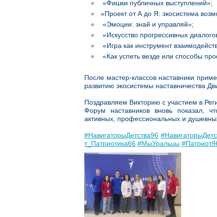
«Фишки публичных выступлений»;
«Проект от А до Я: экосистема воз
«Эмоции: знай и управляй»;
«Искусство прогрессивных диалого
«Игра как инструмент взаимодейст
«Как успеть везде или способы пр
После мастер-классов наставники приме
развитию экосистемы наставничества Дв
Поздравляем Викторию с участием в Ре
Форум наставников вновь показал, ч
активных, профессиональных и душевны
#НавигаторыДетства96
#НавигаторыДет
т_Патриотика66
#МыУральцы
#Патриот9