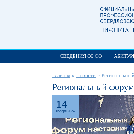
Перейти к основному содержанию
ОФИЦИАЛЬНЫ
ПРОФЕССИОН
СВЕРДЛОВСК
НИЖНЕТАГ
СВЕДЕНИЯ ОБ ОО
АБИТУР
Вы здесь
Главная
»
Новости
»
Региональный
Региональный форум 
14
ноября 2024