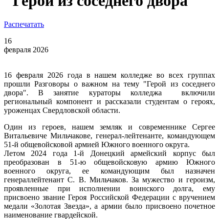
"Герой из соседнего двора"
Распечатать
16
февраля 2026
16 февраля 2026 года в нашем колледже во всех группах
прошли Разговоры о важном на тему "Герой из соседнего
двора". В занятие кураторы колледжа включили
региональный компонент и рассказали студентам о героях,
уроженцах Свердловской области.
Один из героев, нашем земляк и современнике Сергее
Витальевиче Мильчакове, генерал-лейтенанте, командующем
51-й общевойсковой армией Южного военного округа.
Летом 2024 года 1-й Донецкий армейский корпус был
преобразован в 51-ю общевойсковую армию Южного
военного округа, ее командующим был назначен
генераллейтенант C. В. Мильчаков. За мужество и героизм,
проявленные при исполнении воинского долга, ему
присвоено звание Героя Российской Федерации с вручением
медали «Золотая Звезда», а армии было присвоено почетное
наименование гвардейской.