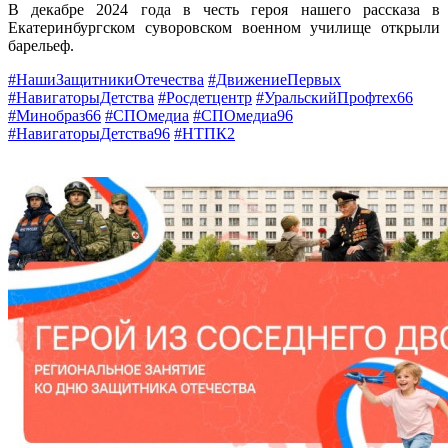
В декабре 2024 года в честь героя нашего рассказа в
Екатеринбургском суворовском военном училище открыли
барельеф.
#НашиЗащитникиОтечества
#ДвижениеПервых
#НавигаторыДетства
#Росдетцентр
#УральскийПрофтех66
#Минобраз66
#СПОмедиа
#СПОмедиа96
#НавигаторыДетства96
#НТПК2