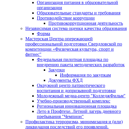
Организация питания в образовательной
организации
Образовательные стандарты и требования
Противодействие коррупции
Противокоррупционная деятельность
Независимая система оценки качества образования
Форма
Мастерская Центра опережающей
профессиональной подготовки Свердловской по
компетенции «Физическая культура, спорт и
фитнес"
Федеральная пилотная площадка по
внедрению пакета методических разработок
Закупки
Информация по закупкам
Документы ФХД
Окружной центр патриотического
воспитания и допризывной подготовки
Молодежный медиа-центр "КолледжФильм"
Учебно-производственный комплекс
Региональная инновационная площадка
Лето в Профтехе. Летний лагерь дневного
пребывания "Чемпион"
Профилактика терроризма, минимизация и (или)
ликвидация последствий его проявлений.