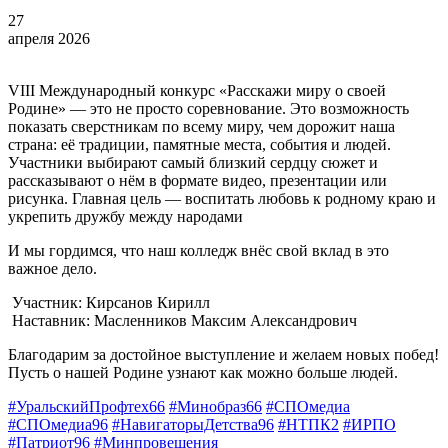
27
апреля 2026
VIII Международный конкурс «Расскажи миру о своей
Родине» — это не просто соревнование. Это возможность
показать сверстникам по всему миру, чем дорожит наша
страна: её традиции, памятные места, события и людей.
Участники выбирают самый близкий сердцу сюжет и
рассказывают о нём в формате видео, презентации или
рисунка. Главная цель — воспитать любовь к родному краю и
укрепить дружбу между народами
И мы гордимся, что наш колледж внёс свой вклад в это
важное дело.
Участник: Кирсанов Кирилл
Наставник: Масленников Максим Александрович
Благодарим за достойное выступление и желаем новых побед!
Пусть о нашей Родине узнают как можно больше людей.
#УральскийПрофтех66
#Минобраз66
#СПОмедиа
#СПОмедиа96
#НавигаторыДетства96
#НТПК2
#ИРПО
#Патриот96
#Минпровещения