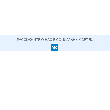
РАССКАЖИТЕ О НАС В СОЦИАЛЬНЫХ СЕТЯХ
ОФИЦИАЛЬНЫЙ САЙТ ГОСУДАРСТВЕННОГО АВТОНОМНОГО ПРОФЕССИОНАЛЬНОГО
ОБРАЗОВАТЕЛЬНОГО УЧРЕЖДЕНИЯ СВЕРДЛОВСКОЙ ОБЛАСТИ
НИЖНЕТАГИЛЬСКИЙ ПЕДАГОГИЧЕСКИЙ
КОЛЛЕДЖ №2
+7 (3435) 33-76-41 директор (факс)
622048, Свердловская область, г. Нижний Тагил, ул.
Сергея Коровина, д. 1