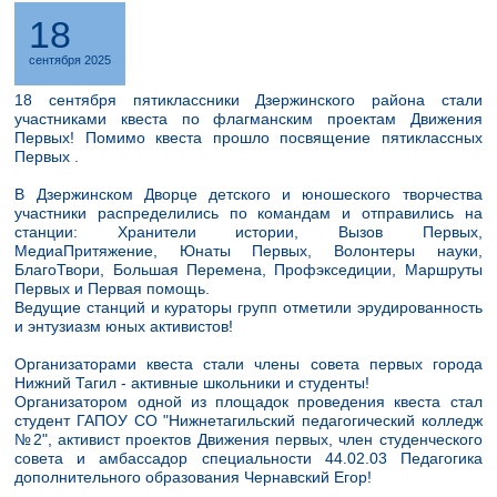
18
сентября 2025
18 сентября пятиклассники Дзержинского района стали
участниками квеста по флагманским проектам Движения
Первых! Помимо квеста прошло посвящение пятиклассных
Первых .
В Дзержинском Дворце детского и юношеского творчества
участники распределились по командам и отправились на
станции: Хранители истории, Вызов Первых,
МедиаПритяжение, Юнаты Первых, Волонтеры науки,
БлагоТвори, Большая Перемена, Профэкседиции, Маршруты
Первых и Первая помощь.
Ведущие станций и кураторы групп отметили эрудированность
и энтузиазм юных активистов!
Организаторами квеста стали члены совета первых города
Нижний Тагил - активные школьники и студенты!
Организатором одной из площадок проведения квеста стал
студент ГАПОУ СО "Нижнетагильский педагогический колледж
№2", активист проектов Движения первых, член студенческого
совета и амбассадор специальности 44.02.03 Педагогика
дополнительного образования Чернавский Егор!