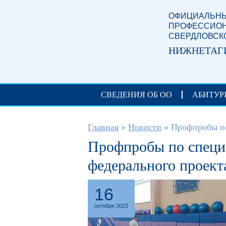
Перейти к основному содержанию
ОФИЦИАЛЬНЫ
ПРОФЕССИОН
СВЕРДЛОВСК
НИЖНЕТАГ
СВЕДЕНИЯ ОБ ОО
АБИТУР
Вы здесь
Главная
»
Новости
»
Профпробы по
Профпробы по специа
федерального проекта
16
октября 2023