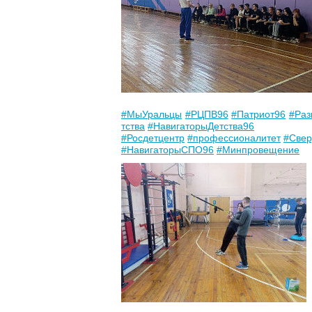
#МыУральцы
#РЦПВ96
#Патриот96
#Раз
тства
#НавигаторыДетства96
#Росдетцентр
#профессионалитет
#Свер
#НавигаторыСПО96
#Минпровещение