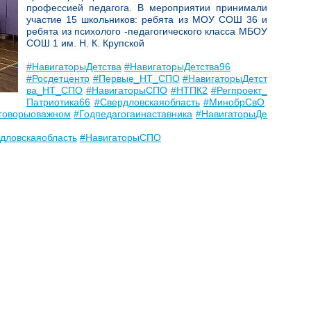
профессией педагога. В мероприятии принимали
участие 15 школьников: ребята из МОУ СОШ 36 и
ребята из психолого -педагогического класса МБОУ
СОШ 1 им. Н. К. Крупской
#НавигаторыДетства
#НавигаторыДетства96
#Росдетцентр
#Первые_НТ_СПО
#НавигаторыДетст
ва_НТ_СПО
#НавигаторыСПО
#НТПК2
#Регпроект_
Патриотика66
#Свердловскаяобласть
#МинобрСвО
говорыоважном
#Годпедагогаинаставника
#НавигаторыДе
дловскаяобласть
#НавигаторыСПО