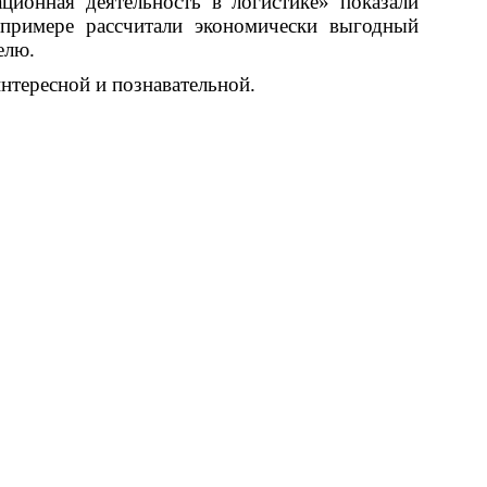
ционная деятельность в логистике» показали
примере рассчитали экономически выгодный
елю.
интересной и познавательной.