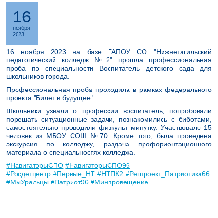
16
ноября
2023
16 ноября 2023 на базе ГАПОУ СО "Нижнетагильский
педагогический колледж №2" прошла профессиональная
проба по специальности Воспитатель детского сада для
школьников города.
Профессиональная проба проходила в рамках федерального
проекта "Билет в будущее".
Школьники узнали о профессии воспитатель, попробовали
порешать ситуационные задачи, познакомились с биботами,
самостоятельно проводили физкульт минутку. Участвовало 15
человек из МБОУ СОШ №70. Кроме того, была проведена
экскурсия по колледжу, раздача профориентационного
материала о специальностях колледжа.
#НавигаторыСПО
#НавигаторыСПО96
#Росдетцентр
#Первые_НТ
#НТПК2
#Регпроект_Патриотика66
#МыУральцы
#Патриот96
#Минпровещение