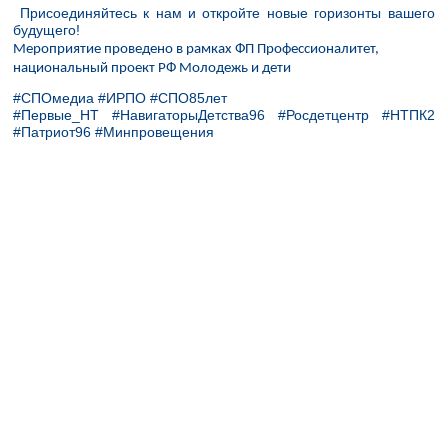
Присоединяйтесь к нам и откройте новые горизонты вашего
будущего!
Мероприятие проведено в рамках ФП Профессионалитет,
национальный проект РФ Молодежь и дети
#СПОмедиа #ИРПО #СПО85лет
#Первые_НТ #НавигаторыДетства96 #Росдетцентр #НТПК2
#Патриот96 #Минпровещения