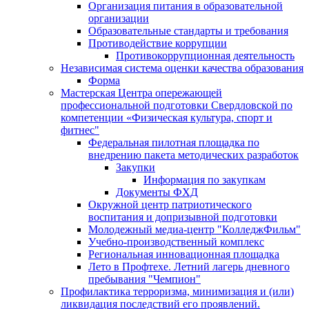
Организация питания в образовательной
организации
Образовательные стандарты и требования
Противодействие коррупции
Противокоррупционная деятельность
Независимая система оценки качества образования
Форма
Мастерская Центра опережающей
профессиональной подготовки Свердловской по
компетенции «Физическая культура, спорт и
фитнес"
Федеральная пилотная площадка по
внедрению пакета методических разработок
Закупки
Информация по закупкам
Документы ФХД
Окружной центр патриотического
воспитания и допризывной подготовки
Молодежный медиа-центр "КолледжФильм"
Учебно-производственный комплекс
Региональная инновационная площадка
Лето в Профтехе. Летний лагерь дневного
пребывания "Чемпион"
Профилактика терроризма, минимизация и (или)
ликвидация последствий его проявлений.