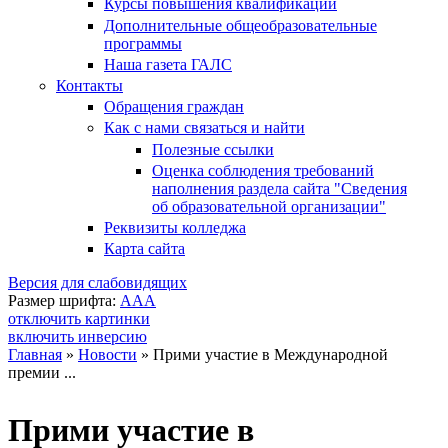
Курсы повышения квалификации
Дополнительные общеобразовательные
программы
Наша газета ГАЛС
Контакты
Обращения граждан
Как с нами связаться и найти
Полезные ссылки
Оценка соблюдения требований
наполнения раздела сайта "Сведения
об образовательной организации"
Реквизиты колледжа
Карта сайта
Версия для слабовидящих
Размер шрифта:
A
A
A
отключить картинки
включить инверсию
Главная
»
Новости
»
Прими участие в Международной
премии ...
Вы здесь
Прими участие в