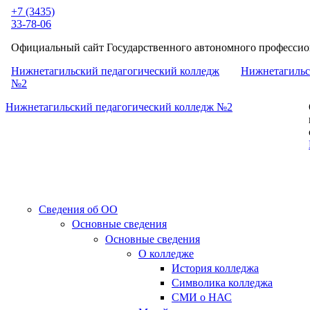
Перейти к основному содержанию
+7 (3435)
33-78-06
Официальный сайт Государственного автономного профессион
Нижнетагильский педагогический колледж
Нижнетагильс
№2
Нижнетагильский педагогический колледж №2
Сведения об ОО
Основные сведения
Основные сведения
О колледже
История колледжа
Символика колледжа
СМИ о НАС