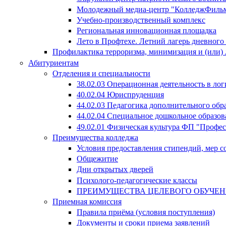
Молодежный медиа-центр "КолледжФиль
Учебно-производственный комплекс
Региональная инновационная площадка
Лето в Профтехе. Летний лагерь дневног
Профилактика терроризма, минимизация и (или) 
Абитуриентам
Отделения и специальности
38.02.03 Операционная деятельность в лог
40.02.04 Юриспруденция
44.02.03 Педагогика дополнительного об
44.02.04 Специальное дошкольное образов
49.02.01 Физическая культура ФП "Профе
Преимущества колледжа
Условия предоставления стипендий, мер 
Общежитие
Дни открытых дверей
Психолого-педагогические классы
ПРЕИМУЩЕСТВА ЦЕЛЕВОГО ОБУЧЕ
Приемная комиссия
Правила приёма (условия поступления)
Документы и сроки приема заявлений