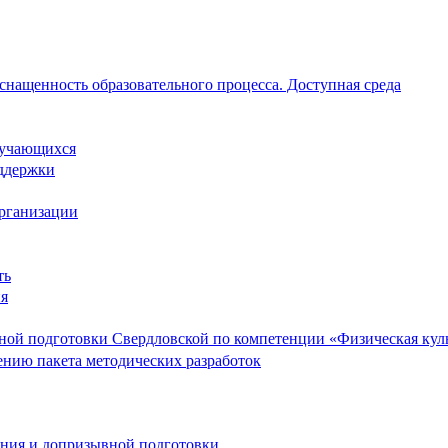
снащенность образовательного процесса. Доступная среда
обучающихся
ддержки
организации
ть
ия
ой подготовки Свердловской по компетенции «Физическая культ
ению пакета методических разработок
ания и допризывной подготовки