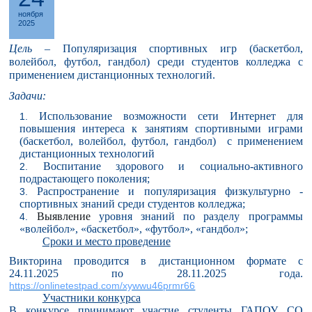
ноября
2025
Цель
–
Популяризация спортивных игр (баскетбол,
волейбол, футбол, гандбол) среди
студентов колледжа с
применением дистанционных технологий.
Задачи:
Использование возможности сети Интернет для
повышения интереса к занятиям спортивными играми
(баскетбол, волейбол, футбол, гандбол)
с применением
дистанционных технологий
Воспитание здорового и социально-активного
подрастающего поколения;
Распространение и популяризация физкультурно -
спортивных знаний среди студентов колледжа;
Выявление
уровня знаний по разделу программы
«волейбол», «баскетбол», «футбол», «гандбол»;
Сроки и место проведение
Викторина проводится в дистанционном формате с
24.11.2025 по 28.11.2025 года.
https://onlinetestpad.com/xywwu46prmr66
Участники конкурса
В конкурсе принимают участие студенты ГАПОУ СО