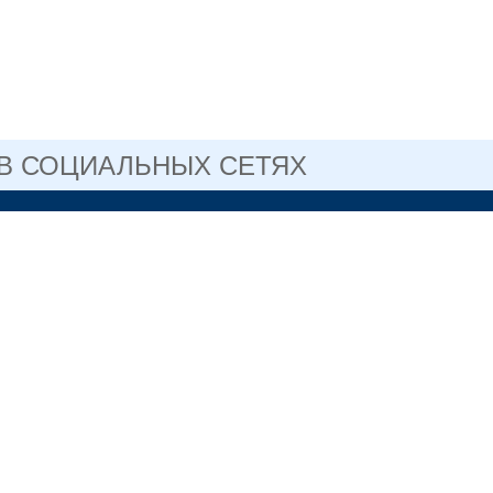
 В СОЦИАЛЬНЫХ СЕТЯХ
САЙТ ГОСУДАРСТВЕННОГО
ГОСУСЛУГИ
ПРОФЕССИОНАЛЬНОГО
ОГО УЧРЕЖДЕНИЯ
ОБЛАСТИ
ЛЬСКИЙ
СКИЙ КОЛЛЕДЖ №2
3-76-41 директор
рдловская область, г.
ил, ул. Сергея
. 1