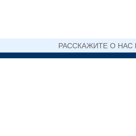
РАССКАЖИТЕ О НАС
ОФИЦИАЛЬНЫЙ 
АВТОНОМНОГО 
ОБРАЗОВАТЕЛЬН
СВЕРДЛОВСКОЙ 
НИЖНЕТАГИ
ПЕДАГОГИЧЕ
+7 (3435) 3
(факс)
Информация,
размещенная на сайте, не
является публичной
622048, Све
офертой.
Нижний Таг
Политика
конфиденциальности
Коровина, д
Пользовательское