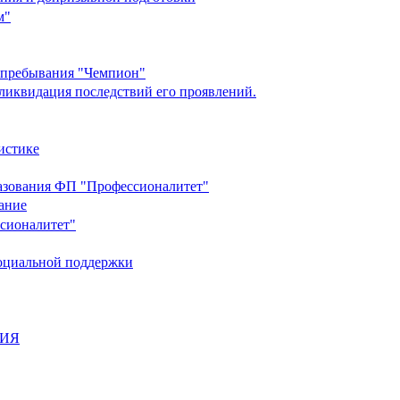
м"
о пребывания "Чемпион"
ликвидация последствий его проявлений.
истике
разования ФП "Профессионалитет"
ание
ссионалитет"
социальной поддержки
НИЯ