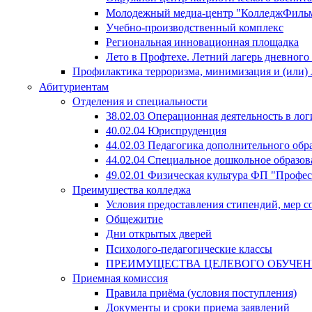
Молодежный медиа-центр "КолледжФиль
Учебно-производственный комплекс
Региональная инновационная площадка
Лето в Профтехе. Летний лагерь дневног
Профилактика терроризма, минимизация и (или) 
Абитуриентам
Отделения и специальности
38.02.03 Операционная деятельность в лог
40.02.04 Юриспруденция
44.02.03 Педагогика дополнительного об
44.02.04 Специальное дошкольное образов
49.02.01 Физическая культура ФП "Профе
Преимущества колледжа
Условия предоставления стипендий, мер 
Общежитие
Дни открытых дверей
Психолого-педагогические классы
ПРЕИМУЩЕСТВА ЦЕЛЕВОГО ОБУЧЕ
Приемная комиссия
Правила приёма (условия поступления)
Документы и сроки приема заявлений