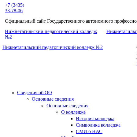
Перейти к основному содержанию
+7 (3435)
33-78-06
Официальный сайт Государственного автономного профессион
Нижнетагильский педагогический колледж
Нижнетагильс
№2
Нижнетагильский педагогический колледж №2
Сведения об ОО
Основные сведения
Основные сведения
О колледже
История колледжа
Символика колледжа
СМИ о НАС