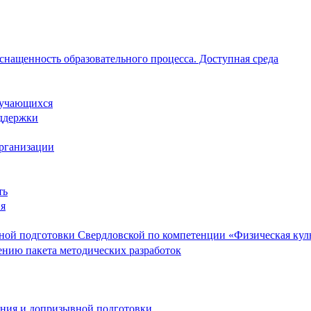
снащенность образовательного процесса. Доступная среда
обучающихся
ддержки
организации
ть
ия
ой подготовки Свердловской по компетенции «Физическая культ
ению пакета методических разработок
ания и допризывной подготовки