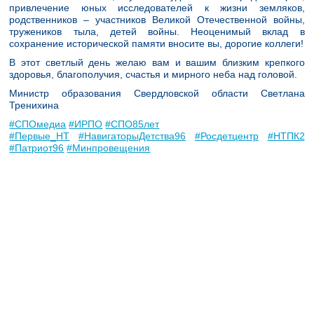
привлечение юных исследователей к жизни земляков,
родственников – участников Великой Отечественной войны,
тружеников тыла, детей войны. Неоценимый вклад в
сохранение исторической памяти вносите вы, дорогие коллеги!
В этот светлый день желаю вам и вашим близким крепкого
здоровья, благополучия, счастья и мирного неба над головой.
Министр образования Свердловской области Светлана
Тренихина
#СПОмедиа
#ИРПО
#СПО85лет
#Первые_НТ
#НавигаторыДетства96
#Росдетцентр
#НТПК2
#Патриот96
#Минпровещения