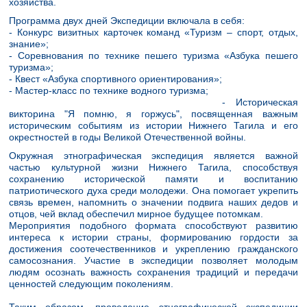
хозяйства.
Программа двух дней Экспедиции включала в себя:
- Конкурс визитных карточек команд «Туризм – спорт, отдых,
знание»;
- Соревнования по технике пешего туризма «Азбука пешего
туризма»;
- Квест «Азбука спортивного ориентирования»;
- Мастер-класс по технике водного туризма;
- Историческая
викторина "Я помню, я горжусь", посвященная важным
историческим событиям из истории Нижнего Тагила и его
окрестностей в годы Великой Отечественной войны.
Окружная этнографическая экспедиция является важной
частью культурной жизни Нижнего Тагила, способствуя
сохранению исторической памяти и воспитанию
патриотического духа среди молодежи. Она помогает укрепить
связь времен, напомнить о значении подвига наших дедов и
отцов, чей вклад обеспечил мирное будущее потомкам.
Мероприятия подобного формата способствуют развитию
интереса к истории страны, формированию гордости за
достижения соотечественников и укреплению гражданского
самосознания. Участие в экспедиции позволяет молодым
людям осознать важность сохранения традиций и передачи
ценностей следующим поколениям.