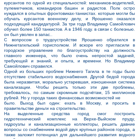
курсантов по одной из специальностей: механиков-водителей,
пулеметчиков, командиров башен и радистов. Полк остро
нуждался в опытных фронтовиках-танкистах. которые могли бы
обучать курсантов военному делу, и Ярошенко оказался
подходящей кандидатурой. За три года Владимир Самойлович
обучил более 150 танкистов. А в 1946 году. в связи с болезнью.
он был уволен в запас..
С вопросом о трудоустройстве Ярошенко обратился в
Нижнетагильский горисполком. И вскоре его пригласили в
городское управление по благоустройству на должность
главного инженера, что было очень непростой задачей,
требующей и знаний, и опыта, и времени. Но Владимир
Самойлович справился.
Одной из больших проблем Нижнего Тагила в те годы было
отсутствие стабильного водоснабжения. Другой бедой города
была неразвитая, морально устаревшая, изношенная система
канализации. Чтобы решить только эти две проблемы,
требовалось, по самым скромным подсчётам, 15 миллионов
рублей. Но у города таких финансовых возможностей не
было. Выход был один: ехать в Москву, и просить в
правительстве деньги на строительство.
На выделенные средства город смог построить
гидротехнический комплекс на Верхе-Выйском пруду,
гидроузлы и канализационные коллекторы, решить давние
вопросы со снабжением водой двух крупных районов города, а
также заложит потенциал для дальнейшего развития водного