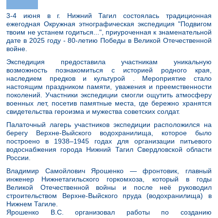
3-4 июня в г. Нижний Тагил состоялась традиционная
ежегодная Окружная этнографическая экспедиция "Подвигом
твоим не устанем годиться...", приуроченная к знаменательной
дате в 2025 году - 80-летию Победы в Великой Отечественной
войне.
Экспедиция предоставила участникам уникальную
возможность познакомиться с историей родного края,
наследием предков и культурой . Мероприятие стало
настоящим праздником памяти, уважения и преемственности
поколений. Участники экспедиции смогли ощутить атмосферу
военных лет, посетив памятные места, где бережно хранятся
свидетельства героизма и мужества советских солдат.
Палаточный лагерь участников экспедиции расположился на
берегу Верхне-Выйского водохранилища, которое было
построено в 1938–1945 годах для организации питьевого
водоснабжения города Нижний Тагил Свердловской области
России.
Владимир Самойлович Ярошенко — фронтовик, главный
инженер Нижнетагильского горкомхоза, который в годы
Великой Отечественной войны и после неё руководил
строительством Верхне-Выйского пруда (водохранилища) в
Нижнем Тагиле.
Ярошенко В.С. организовал работы по созданию