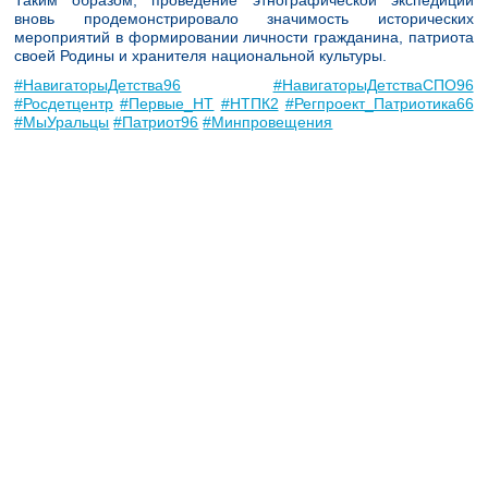
Таким образом, проведение этнографической экспедиции
вновь продемонстрировало значимость исторических
мероприятий в формировании личности гражданина, патриота
своей Родины и хранителя национальной культуры.
#НавигаторыДетства96
#НавигаторыДетстваСПО96
#Росдетцентр
#Первые_НТ
#НТПК2
#Регпроект_Патриотика66
#МыУральцы
#Патриот96
#Минпровещения