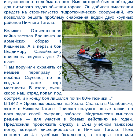
искусственного водоёма на реке Выя, который был необходим
для питьевого водоснабжения города. Он добился выделения
средств на строительство гидротехнических сооружений, что
позволило решить проблему снабжения водой двух крупных
районов Нижнего Тагила.
Великая Отечественная
война застала Ярошенко на
армейских сборах в
Кишинёве. А в первый бой
Владимиру Самойловичу
пришлось вступить уже 27
нюня.
"Нам поручили охранять от
немцев переправу у
посёлка Скулене, но не
выдали даже карт
местности. В итоге, очень
скоро наш отряд попал под
обстрел. и к концу боя лишился почти 80% техники..."
В 1942-м Ярошенко оказался на Урале. Сначала в Челябинске,
затем в Нижнем Тагиле. Приехал получать новые танки, но
пока ждал своей очереди, заболел. Медкомиссия вынесла
решение — для участия в боевых действиях не годен.
Предложили продолжить службу в 19-м учебном танковом
полку, который дислоцировался в Нижнем Тагиле. Полк
состоял из 4-х учебных батальонов, в которых готовили