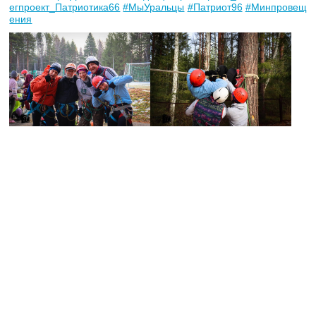
егпроект_Патриотика66
#МыУральцы
#Патриот96
#Минпровещ
ения