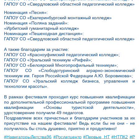
ГАПОУ СО «Свердловский областной педагогический колледж»
Номинация «Песня»:
ГАПОУ СО «Екатеринбургский монтажный колледж»
Номинация «Поляна заданий»:
«Ирбитский гуманитарный колледж»
Номинации «Пешеходная дистанция»:
ГАПОУ СО «Свердловский областной педагогический колледж»
А также благодарим за участие:
ГАПОУ СО «Красноуфимский педагогический колледж»;
ГАПОУ СО «Уральский техникум «Рифей»;
ГАПОУ СО «Белоярский Многопрофильный техникум»;
ГАПОУ СО «Слободотуринский аграрно-экономический
техникум им. Героя Российской Федерации А.Ю. Боровикова»;
ГАПОУ СО «Уральский колледж бизнеса, управления и
технологии красоты».
В рамках фестиваля проходил курс повышения квалификации
по дополнительной профессиональной программе повышения
квалификации «Основы туристской деятельности»,
удостоверение получили 49 педагогов.
Поздравляем всех причастных и благодарим участников за их
присутствие на нашем фестивале! Ведь если бы не они - не
получилось бы столь душевно, приятно и продуктивно!
#НавигаторыДетства96
#Росдетцентр
#Первые_НТ
#НТПК2
#Р