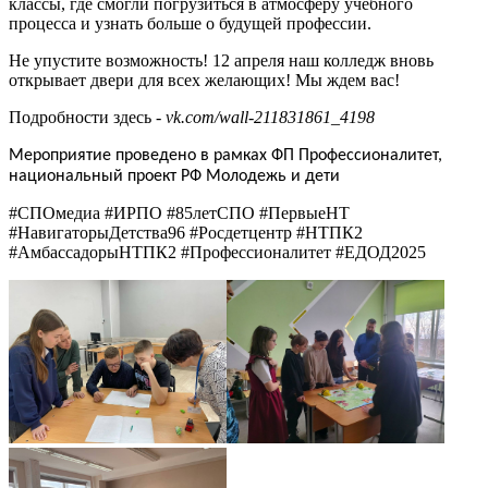
классы, где смогли погрузиться в атмосферу учебного
процесса и узнать больше о будущей профессии.
Не упустите возможность! 12 апреля наш колледж вновь
открывает двери для всех желающих! Мы ждем вас!
Подробности здесь -
vk.com/wall-211831861_4198
Мероприятие
проведено в рамках ФП Профессионалитет,
национальный проект РФ Молодежь и дети
#СПОмедиа #ИРПО #85летСПО #ПервыеНТ
#НавигаторыДетства96 #Росдетцентр #НТПК2
#АмбассадорыНТПК2 #Профессионалитет #ЕДОД2025