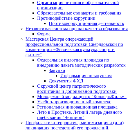
Организация питания в образовательной
организации
Образовательные стандарты и требования
Противодействие коррупции
Противокоррупционная деятельность
Независимая система оценки качества образования
Форма
Мастерская Центра опережающей
профессиональной подготовки Свердловской по
компетенции «Физическая культура, спорт и
фитнес"
Федеральная пилотная площадка по
внедрению пакета методических разработок
Закупки
Информация по закупкам
Документы ФХД
Окружной центр патриотического
воспитания и допризывной подготовки
Молодежный медиа-центр "КолледжФильм"
Учебно-производственный комплекс
Региональная инновационная площадка
Лето в Профтехе. Летний лагерь дневного
пребывания "Чемпион"
Профилактика терроризма, минимизация и (или)
ликвидация последствий его проявлений.