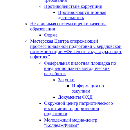
требования
Противодействие коррупции
Противокоррупционная
деятельность
Независимая система оценки качества
образования
Форма
Мастерская Центра опережающей
профессиональной подготовки Свердловской
по компетенции «Физическая культура, спорт
и фитнес"
Федеральная пилотная площадка по
внедрению пакета методических
разработок
Закупки
Информация по
закупкам
Документы ФХД
Окружной центр патриотического
воспитания и допризывной
подготовки
Молодежный медиа-центр
"КолледжФильм"