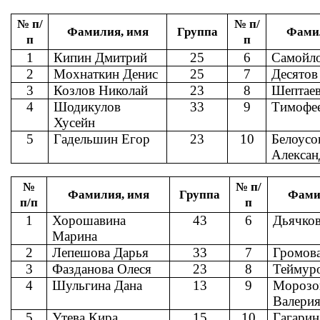
№ п/
№ п/
Фамилия, имя
Группа
Фами
п
п
1
Кипин Дмитрий
25
6
Самойло
2
Мохнаткин Денис
25
7
Десятов
3
Козлов Николай
23
8
Шептае
4
Шодикулов
33
9
Тимофе
Хусейн
5
Гадельшин Егор
23
10
Белоусо
Алексан
№
№ п/
Фамилия, имя
Группа
Фами
п/п
п
1
Хорошавина
43
6
Дьячко
Марина
2
Лепешова Дарья
3
3
7
Громов
3
Фазданова Олеся
23
8
Теймур
4
Шульгина Дана
13
9
Морозо
Вале
5
Утева Кира
15
10
Гагари