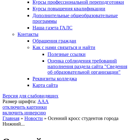
Курсы профессиональной переподготовки
Курсы повышения квалификации
Дополнительные общеобразовательные
программы
Наша газета ГАЛС
Контакты
Обращения граждан
Как с нами связаться и найти
Полезные ссылки
Оценка соблюдения требований
наполнения раздела сайта "Сведения
об образовательной организации"
Реквизиты колледжа
Карта сайта
Версия для слабовидящих
Размер шрифта:
A
A
A
отключить картинки
включить инверсию
Главная
»
Новости
»
Осенний кросс студентов города
Нижний...
Вы здесь