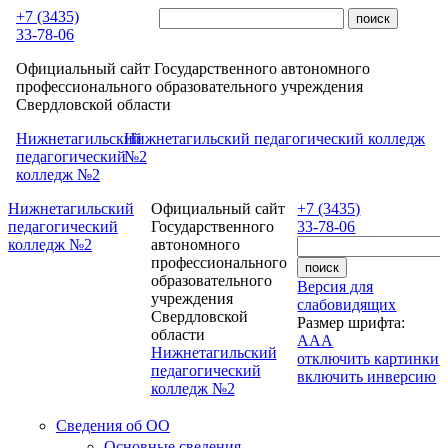
Перейти к основному содержанию
+7 (3435)
33-78-06
Официальный сайт Государственного автономного
профессионального образовательного учреждения
Свердловской области
Нижнетагильский
Нижнетагильский педагогический колледж
педагогический
№2
колледж №2
Нижнетагильский
Официальный сайт
+7 (3435)
педагогический
Государственного
33-78-06
колледж №2
автономного
профессионального
образовательного
Версия для
учреждения
слабовидящих
Свердловской
Размер шрифта:
области
A
A
A
Нижнетагильский
отключить картинки
педагогический
включить инверсию
колледж №2
Сведения об ОО
Основные сведения