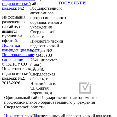
ГОСУСЛУГИ
педагогический
сайт
колледж №2
Государственного
автономного
Информация,
профессионального
размещенная
образовательного
на сайте, не
учреждения
является
Свердловской
публичной
области
офертой.
Нижнетагильский
Политика
педагогический
конфиденциальности
колледж №2
Пользовательское
+7 (3435) 33-
соглашение
76-41 директор
© ГАПОУ СО
(факс)
Нижнетагильский
622048,
педагогический
Свердловская
колледж №2,
область, г.
2015-2026
Нижний Тагил,
ул. Сергея
Разработка и продвижение сайтов
Коровина, д. 1
Официальный сайт Государственного автономного
профессионального образовательного учреждения
Свердловской области
Нижнетагильский
Нижнетагильский педагогический колледж