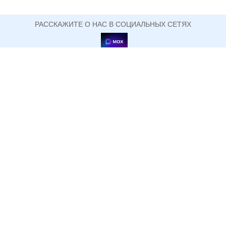
РАССКАЖИТЕ О НАС В СОЦИАЛЬНЫХ СЕТЯХ
ОФИЦИАЛЬНЫЙ САЙТ ГОСУДАРСТВЕННОГО АВТОНОМНОГО ПРОФЕССИОНАЛЬНОГО
ОБРАЗОВАТЕЛЬНОГО УЧРЕЖДЕНИЯ СВЕРДЛОВСКОЙ ОБЛАСТИ
НИЖНЕТАГИЛЬСКИЙ ПЕДАГОГИЧЕСКИЙ
КОЛЛЕДЖ №2
+7 (3435) 33-76-41 директор (факс)
622048, Свердловская область, г. Нижний Тагил, ул.
Сергея Коровина, д. 1
Информация, размещенная на сайте, не является публичной
офертой.
Политика конфиденциальности
Пользовательское соглашение
© ГАПОУ СО Нижнетагильский педагогический колледж №2, 2015-2026
Разработка сайтов