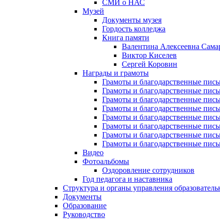
СМИ о НАС
Музей
Документы музея
Гордость колледжа
Книга памяти
Валентина Алексеевна Сама
Виктор Киселев
Сергей Коровин
Награды и грамоты
Грамоты и благодарственные пись
Грамоты и благодарственные пись
Грамоты и благодарственные пись
Грамоты и благодарственные пись
Грамоты и благодарственные пись
Грамоты и благодарственные пись
Грамоты и благодарственные пись
Грамоты и благодарственные пись
Видео
Фотоальбомы
Оздоровление сотрудников
Год педагога и наставника
Структура и органы управления образователь
Документы
Образование
Руководство