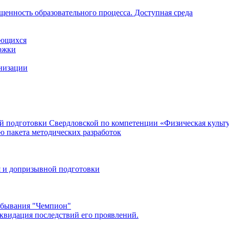
щенность образовательного процесса. Доступная среда
ающихся
ржки
анизации
 подготовки Свердловской по компетенции «Физическая культур
ю пакета методических разработок
 и допризывной подготовки
ребывания "Чемпион"
квидация последствий его проявлений.