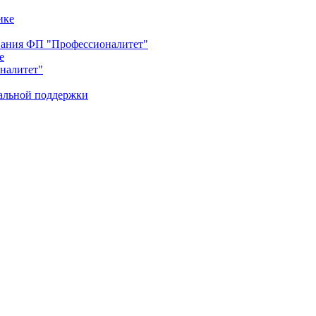
ике
ования ФП "Профессионалитет"
е
оналитет"
иальной поддержки