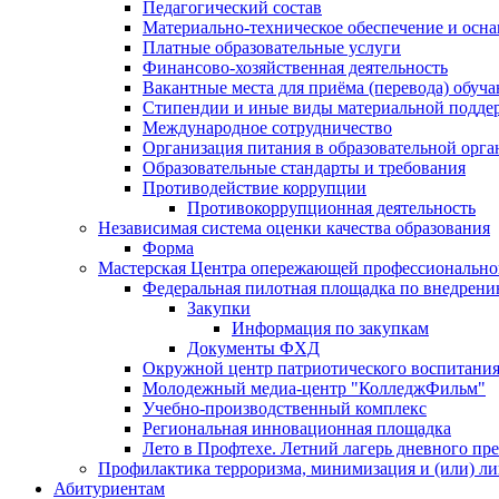
Педагогический состав
Материально-техническое обеспечение и осна
Платные образовательные услуги
Финансово-хозяйственная деятельность
Вакантные места для приёма (перевода) обуч
Стипендии и иные виды материальной подде
Международное сотрудничество
Организация питания в образовательной орг
Образовательные стандарты и требования
Противодействие коррупции
Противокоррупционная деятельность
Независимая система оценки качества образования
Форма
Мастерская Центра опережающей профессиональной
Федеральная пилотная площадка по внедрени
Закупки
Информация по закупкам
Документы ФХД
Окружной центр патриотического воспитания
Молодежный медиа-центр "КолледжФильм"
Учебно-производственный комплекс
Региональная инновационная площадка
Лето в Профтехе. Летний лагерь дневного п
Профилактика терроризма, минимизация и (или) ли
Абитуриентам