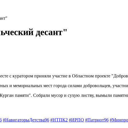
ант"
ьческий десант"
есте с куратором приняли участие в Областном проекте "Добров
тных и мемориальных мест города силами добровольцев, участн
Курган памяти". Собрали мусор и сухую листву, вымыли памятни
6
#НавигаторыДетства96
#НТПК2
#ИРПО
#Патриот96
#Минпро