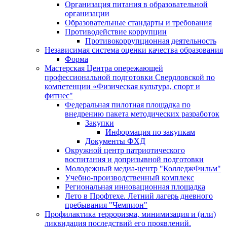
Организация питания в образовательной
организации
Образовательные стандарты и требования
Противодействие коррупции
Противокоррупционная деятельность
Независимая система оценки качества образования
Форма
Мастерская Центра опережающей
профессиональной подготовки Свердловской по
компетенции «Физическая культура, спорт и
фитнес"
Федеральная пилотная площадка по
внедрению пакета методических разработок
Закупки
Информация по закупкам
Документы ФХД
Окружной центр патриотического
воспитания и допризывной подготовки
Молодежный медиа-центр "КолледжФильм"
Учебно-производственный комплекс
Региональная инновационная площадка
Лето в Профтехе. Летний лагерь дневного
пребывания "Чемпион"
Профилактика терроризма, минимизация и (или)
ликвидация последствий его проявлений.