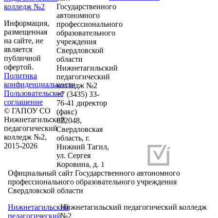
колледж №2
Государственного
автономного
Информация,
профессионального
размещенная
образовательного
на сайте, не
учреждения
является
Свердловской
публичной
области
офертой.
Нижнетагильский
Политика
педагогический
конфиденциальности
колледж №2
Пользовательское
+7 (3435) 33-
соглашение
76-41 директор
© ГАПОУ СО
(факс)
Нижнетагильский
622048,
педагогический
Свердловская
колледж №2,
область, г.
2015-2026
Нижний Тагил,
ул. Сергея
Разработка и продвижение сайтов
Коровина, д. 1
Официальный сайт Государственного автономного
профессионального образовательного учреждения
Свердловской области
Нижнетагильский
Нижнетагильский педагогический колледж
педагогический
№2