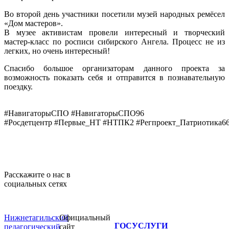
Во второй день участники посетили музей народных ремёсел
«Дом мастеров».
В музее активистам провели интересный и творческий
мастер-класс по росписи сибирского Ангела. Процесс не из
легких, но очень интересный!
Спасибо большое организаторам данного проекта за
возможность показать себя и отправится в познавательную
поездку.
#НавигаторыСПО
#НавигаторыСПО96
#Росдетцентр
#Первые_НТ
#НТПК2
#Регпроект_Патриотика6
Расскажите о нас в
социальных сетях
Нижнетагильский
Официальный
ГОСУСЛУГИ
педагогический
сайт