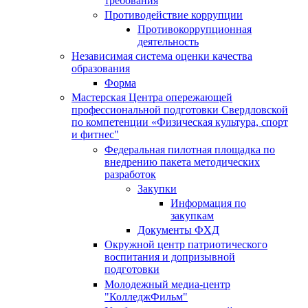
требования
Противодействие коррупции
Противокоррупционная
деятельность
Независимая система оценки качества
образования
Форма
Мастерская Центра опережающей
профессиональной подготовки Свердловской
по компетенции «Физическая культура, спорт
и фитнес"
Федеральная пилотная площадка по
внедрению пакета методических
разработок
Закупки
Информация по
закупкам
Документы ФХД
Окружной центр патриотического
воспитания и допризывной
подготовки
Молодежный медиа-центр
"КолледжФильм"