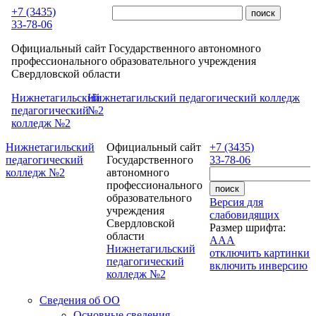
Перейти к основному содержанию
+7 (3435)
33-78-06
Официальный сайт Государственного автономного
профессионального образовательного учреждения
Свердловской области
Нижнетагильский
Нижнетагильский педагогический колледж
педагогический
№2
колледж №2
Нижнетагильский
Официальный сайт
+7 (3435)
педагогический
Государственного
33-78-06
колледж №2
автономного
профессионального
образовательного
Версия для
учреждения
слабовидящих
Свердловской
Размер шрифта:
области
A
A
A
Нижнетагильский
отключить картинки
педагогический
включить инверсию
колледж №2
Сведения об ОО
Основные сведения