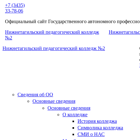
Перейти к основному содержанию
+7 (3435)
33-78-06
Официальный сайт Государственного автономного профессион
Нижнетагильский педагогический колледж
Нижнетагильс
№2
Нижнетагильский педагогический колледж №2
Сведения об ОО
Основные сведения
Основные сведения
О колледже
История колледжа
Символика колледжа
СМИ о НАС