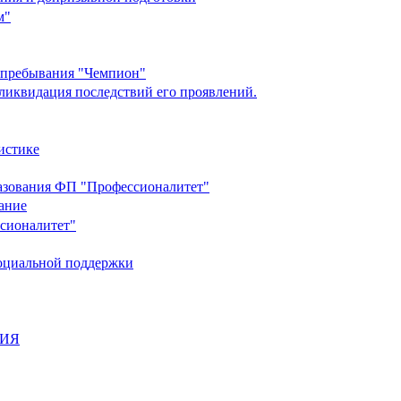
м"
о пребывания "Чемпион"
ликвидация последствий его проявлений.
истике
разования ФП "Профессионалитет"
ание
ссионалитет"
социальной поддержки
НИЯ