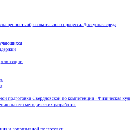
снащенность образовательного процесса. Доступная среда
обучающихся
ддержки
организации
ть
ия
ой подготовки Свердловской по компетенции «Физическая культ
ению пакета методических разработок
ания и допризывной подготовки