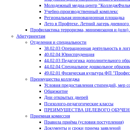
Молодежный медиа-центр "КолледжФиль
Учебно-производственный комплекс
Региональная инновационная площадка
Лето в Профтехе. Летний лагерь дневног
Профилактика терроризма, минимизация и (или) 
Абитуриентам
Отделения и специальности
38.02.03 Операционная деятельность в лог
40.02.04 Юриспруденция
44.02.03 Педагогика дополнительного об
44.02.04 Специальное дошкольное образов
49.02.01 Физическая культура ФП "Профе
Преимущества колледжа
Условия предоставления стипендий, мер 
Общежитие
Дни открытых дверей
Психолого-педагогические классы
ПРЕИМУЩЕСТВА ЦЕЛЕВОГО ОБУЧЕ
Приемная комиссия
Правила приёма (условия поступления)
Документы и сроки приема заявлений