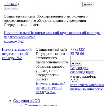
Перейти к основному содержанию
+7 (3435)
33-78-06
Официальный сайт Государственного автономного
профессионального образовательного учреждения
Свердловской области
Нижнетагильский
Нижнетагильский педагогический колледж
педагогический
№2
колледж №2
Нижнетагильский
Официальный сайт
+7 (3435)
педагогический
Государственного
33-78-06
колледж №2
автономного
профессионального
образовательного
Версия для
учреждения
слабовидящих
Свердловской
Размер шрифта:
области
A
A
A
Нижнетагильский
отключить картинки
педагогический
включить инверсию
колледж №2
Сведения об ОО
Основные сведения