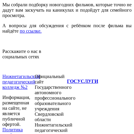
Мы собрали подборку новогодних фильмов, которые точно не
дадут вам заскучать на каникулах и подойдут для семейного
просмотра.
А вопросы для обсуждения с ребёнком после фильма вы
найдёте
по ссылке.
Расскажите о нас в
социальных сетях
Нижнетагильский
Официальный
ГОСУСЛУГИ
педагогический
сайт
колледж №2
Государственного
автономного
Информация,
профессионального
размещенная
образовательного
на сайте, не
учреждения
является
Свердловской
публичной
области
офертой.
Нижнетагильский
Политика
педагогический