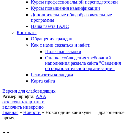
Курсы профессиональной переподготовки
Курсы повышения квалификации
Дополнительные общеобразовательные
программы
Наша газета ГАЛС
Контакты
Обращения граждан
Как с нами связаться и найти
Полезные ссылки
Оценка соблюдения требований
наполнения раздела сайта "Сведения
об образовательной организации"
Реквизиты колледжа
Карта сайта
Версия для слабовидящих
Размер шрифта:
A
A
A
отключить картинки
включить инверсию
Главная
»
Новости
»
Новогодние каникулы — драгоценное
время,...
Вы здесь