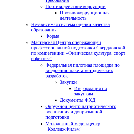
требования
Противодействие коррупции
Противокоррупционная
деятельность
Независимая система оценки качества
образования
Форма
Мастерская Центра опережающей
профессиональной подготовки Свердловской
по компетенции «Физическая культура, спорт
и фитнес"
Федеральная пилотная площадка по
внедрению пакета методических
разработок
Закупки
Информация по
закупкам
Документы ФХД
Окружной центр патриотического
воспитания и допризывной
подготовки
Молодежный медиа-центр
"КолледжФильм"