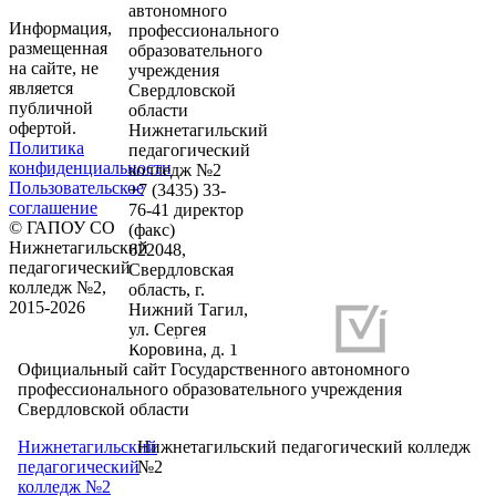
автономного
Информация,
профессионального
размещенная
образовательного
на сайте, не
учреждения
является
Свердловской
публичной
области
офертой.
Нижнетагильский
Политика
педагогический
конфиденциальности
колледж №2
Пользовательское
+7 (3435) 33-
соглашение
76-41 директор
© ГАПОУ СО
(факс)
Нижнетагильский
622048,
педагогический
Свердловская
колледж №2,
область, г.
2015-2026
Нижний Тагил,
ул. Сергея
Разработка и продвижение сайтов
Коровина, д. 1
Официальный сайт Государственного автономного
профессионального образовательного учреждения
Свердловской области
Нижнетагильский
Нижнетагильский педагогический колледж
педагогический
№2
колледж №2