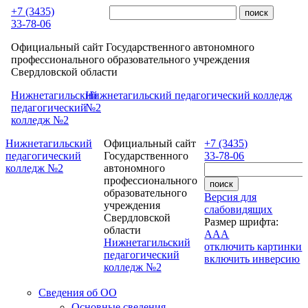
Перейти к основному содержанию
+7 (3435)
33-78-06
Официальный сайт Государственного автономного
профессионального образовательного учреждения
Свердловской области
Нижнетагильский
Нижнетагильский педагогический колледж
педагогический
№2
колледж №2
Нижнетагильский
Официальный сайт
+7 (3435)
педагогический
Государственного
33-78-06
колледж №2
автономного
профессионального
образовательного
Версия для
учреждения
слабовидящих
Свердловской
Размер шрифта:
области
A
A
A
Нижнетагильский
отключить картинки
педагогический
включить инверсию
колледж №2
Сведения об ОО
Основные сведения