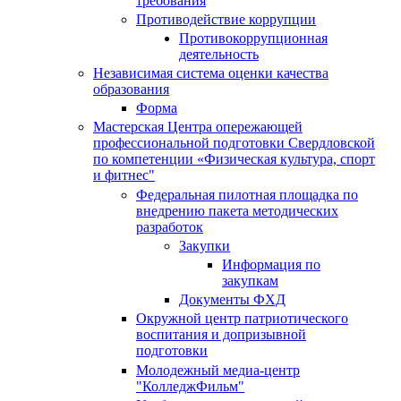
требования
Противодействие коррупции
Противокоррупционная
деятельность
Независимая система оценки качества
образования
Форма
Мастерская Центра опережающей
профессиональной подготовки Свердловской
по компетенции «Физическая культура, спорт
и фитнес"
Федеральная пилотная площадка по
внедрению пакета методических
разработок
Закупки
Информация по
закупкам
Документы ФХД
Окружной центр патриотического
воспитания и допризывной
подготовки
Молодежный медиа-центр
"КолледжФильм"