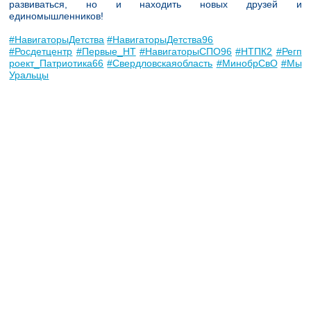
развиваться, но и находить новых друзей и
единомышленников!
#НавигаторыДетства
#НавигаторыДетства96
#Росдетцентр
#Первые_НТ
#НавигаторыСПО96
#НТПК2
#Регп
роект_Патриотика66
#Свердловскаяобласть
#МинобрСвО
#Мы
Уральцы