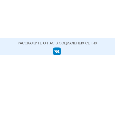
РАССКАЖИТЕ О НАС В СОЦИАЛЬНЫХ СЕТЯХ
ОФИЦИАЛЬНЫЙ САЙТ ГОСУДАРСТВЕННОГО АВТОНОМНОГО ПРОФЕССИОНАЛЬНОГО
ОБРАЗОВАТЕЛЬНОГО УЧРЕЖДЕНИЯ СВЕРДЛОВСКОЙ ОБЛАСТИ
НИЖНЕТАГИЛЬСКИЙ ПЕДАГОГИЧЕСКИЙ
КОЛЛЕДЖ №2
+7 (3435) 33-76-41 директор (факс)
622048, Свердловская область, г. Нижний Тагил, ул.
Сергея Коровина, д. 1