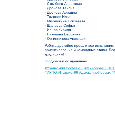
· Столбова Анастасия
· Дронова Таисия
· Дронова Ариадна
· Таланов Илья
· Милешкина Елизавета
· Шалаева Софья
· Ионов Кирилл
· Никулина Вероника
· Овчинникова Анастасия
Ребята достойно прошли все испытания: 
ориентирование и командные этапы. Бла
традициям!
Гордимся и поздравляем!
#УральскийПрофтех66
#Минобраз66
#С
#ИРПО
#Патриот96
#ДвижениеПервых
#