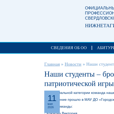
Перейти к основному содержанию
ОФИЦИАЛЬНЫ
ПРОФЕССИОН
СВЕРДЛОВСК
НИЖНЕТАГ
СВЕДЕНИЯ ОБ ОО
АБИТУР
Вы здесь
Главная
»
Новости
»
Наши студент
Наши студенты – бро
патриотической игры
В специальной категории команда наше
11
Награждение прошло в МАУ ДО «Городско
мая
Состав команды:
2026
· Крюкова Виктория