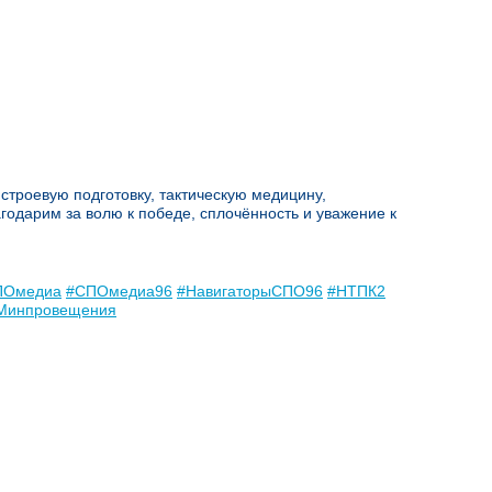
строевую подготовку, тактическую медицину,
годарим за волю к победе, сплочённость и уважение к
ПОмедиа
#СПОмедиа96
#НавигаторыСПО96
#НТПК2
Минпровещения