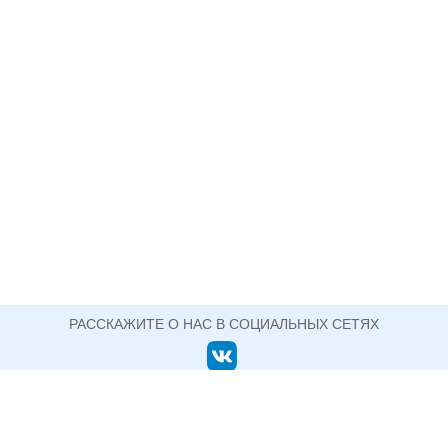
РАССКАЖИТЕ О НАС В СОЦИАЛЬНЫХ СЕТЯХ
ОФИЦИАЛЬНЫЙ САЙТ ГОСУДАРСТВЕННОГО АВТОНОМНОГО ПРОФЕССИОНАЛЬНОГО
ОБРАЗОВАТЕЛЬНОГО УЧРЕЖДЕНИЯ СВЕРДЛОВСКОЙ ОБЛАСТИ