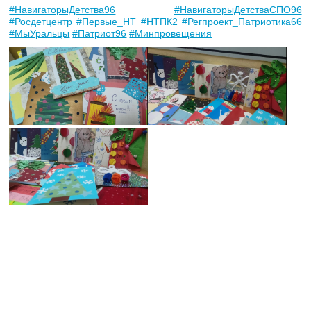
#НавигаторыДетства96
#НавигаторыДетстваСПО96
#Росдетцентр
#Первые_НТ
#НТПК2
#Регпроект_Патриотика66
#МыУральцы
#Патриот96
#Минпровещения