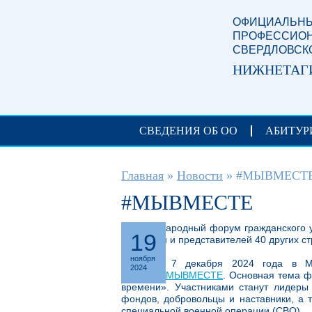
Перейти к основному содержанию
ОФИЦИАЛЬНЫ
ПРОФЕССИОН
СВЕРДЛОВСК
НИЖНЕТАГ
СВЕДЕНИЯ ОБ ОО
АБИТУР
Вы здесь
Главная
»
Новости
»
#МЫВМЕСТ
#МЫВМЕСТЕ
Международный форум гражданского 
19
россиян и представителей 40 других с
ноября
С 5 по 7 декабря 2024 года в Мо
2024
участия
#МЫВМЕСТЕ
. Основная тема ф
времени». Участниками станут лидеры 
фондов, добровольцы и наставники, а т
специальной военной операции (СВО).