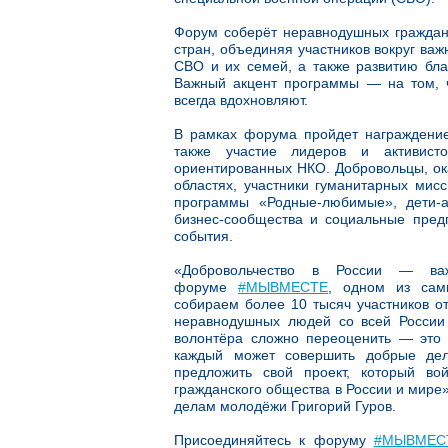
Форум соберёт неравнодушных граждан 
стран, объединяя участников вокруг в
СВО и их семей, а также развитию бла
Важный акцент программы — на том, 
всегда вдохновляют.
В рамках форума пройдет награжден
также участие лидеров и активист
ориентированных НКО. Добровольцы, ок
областях, участники гуманитарных ми
программы «Родные-любимые», дети-а
бизнес-сообщества и социальные пред
события.
«Добровольчество в России — в
форуме
#МЫВМЕСТЕ
, одном из сам
собираем более 10 тысяч участников о
неравнодушных людей со всей России
волонтёра сложно переоценить — это
каждый может совершить добрые дел
предложить свой проект, который во
гражданского общества в России и мире
делам молодёжи Григорий Гуров.
Присоединяйтесь к форуму
#МЫВМЕС