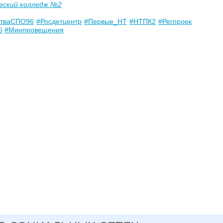
еский колледж №2
стваСПО96
#Росдетцентр
#Первые_НТ
#НТПК2
#Регпроек
6
#Минпровещения