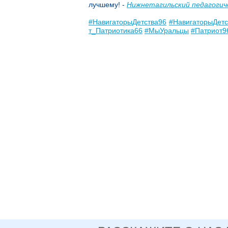
лучшему! -
Нижнетагильский педагогич
#НавигаторыДетства96
#НавигаторыДет
т_Патриотика66
#МыУральцы
#Патриот9