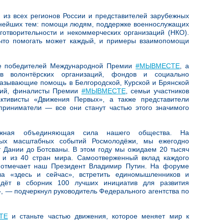
из всех регионов России и представителей зарубежных
ажнейших тем: помощи людям, поддержке военнослужащих
готворительности и некоммерческих организаций (НКО).
что помогать может каждый, и примеры взаимопомощи
ие победителей Международной Премии
#МЫВМЕСТЕ
, а
ов волонтёрских организаций, фондов и социально
азывающие помощь в Белгородской, Курской и Брянской
ссий, финалисты Премии
#МЫВМЕСТЕ
, семьи участников
ктивисты «Движения Первых», а также представители
приниматели — все они станут частью этого значимого
ажная объединяющая сила нашего общества. На
ых масштабных событий Росмолодёжи, мы ежегодно
т Дании до Ботсваны. В этом году мы ожидаем 20 тысяч
 и из 40 стран мира. Самоотверженный вклад каждого
 отмечает наш Президент Владимир Путин. На форуме
а «здесь и сейчас», встретить единомышленников и
йдёт в сборник 100 лучших инициатив для развития
», — подчеркнул руководитель Федерального агентства по
ТЕ
и станьте частью движения, которое меняет мир к