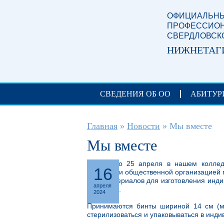
Перейти к основному содержанию
ОФИЦИАЛЬНЫ
ПРОФЕССИОН
СВЕРДЛОВСК
НИЖНЕТАГ
СВЕДЕНИЯ ОБ ОО
АБИТУР
Вы здесь
Главная
»
Новости
»
Мы вместе
Мы вместе
С 15 по 25 апреля в нашем коллед
16
района и общественной организацией 
сбор материалов для изготовления инди
апреля
зоне СВО.
2024
Принимаются бинты шириной 14 см (м
стерилизоваться и упаковываться в инди