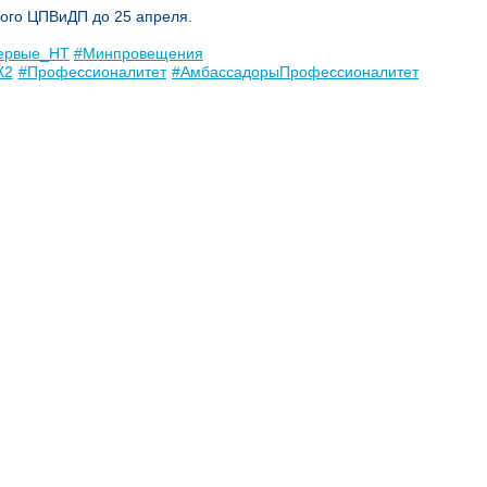
ого ЦПВиДП до 25 апреля.
ервые_НТ
#Минпровещения
К2
#Профессионалитет
#АмбассадорыПрофессионалитет