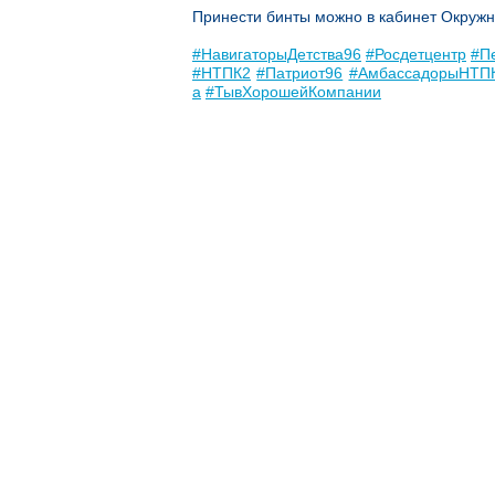
Принести бинты можно в кабинет Окружн
#НавигаторыДетства96
#Росдетцентр
#П
#НТПК2
#Патриот96
#АмбассадорыНТП
а
#ТывХорошейКомпании