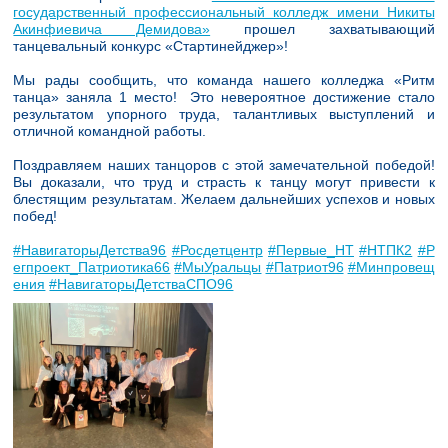
государственный профессиональный колледж имени Никиты
Акинфиевича Демидова»
прошел захватывающий
танцевальный конкурс «Стартинейджер»!
Мы рады сообщить, что команда нашего колледжа «Ритм
танца» заняла 1 место! Это невероятное достижение стало
результатом упорного труда, талантливых выступлений и
отличной командной работы.
Поздравляем наших танцоров с этой замечательной победой!
Вы доказали, что труд и страсть к танцу могут привести к
блестящим результатам. Желаем дальнейших успехов и новых
побед!
#НавигаторыДетства96
#Росдетцентр
#Первые_НТ
#НТПК2
#Р
егпроект_Патриотика66
#МыУральцы
#Патриот96
#Минпровещ
ения
#НавигаторыДетстваСПО96