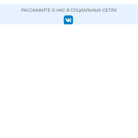
РАССКАЖИТЕ О НАС В СОЦИАЛЬНЫХ СЕТЯХ
ОФИЦИАЛЬНЫЙ САЙТ ГОСУДАРСТВЕННОГО АВТОНОМНОГО ПРОФЕССИОНАЛЬНОГО
ОБРАЗОВАТЕЛЬНОГО УЧРЕЖДЕНИЯ СВЕРДЛОВСКОЙ ОБЛАСТИ
НИЖНЕТАГИЛЬСКИЙ ПЕДАГОГИЧЕСКИЙ
КОЛЛЕДЖ №2
+7 (3435) 33-76-41 директор (факс)
622048, Свердловская область, г. Нижний Тагил, ул.
Сергея Коровина, д. 1
Информация, размещенная на сайте, не является публичной
офертой.
Политика конфиденциальности
Пользовательское соглашение
© ГАПОУ СО Нижнетагильский педагогический колледж №2, 2015-2026
Разработка сайтов