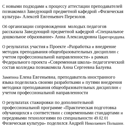
новыми
подходами
процессу
аттестации
преподавателей
С
к
познакомил
Заведующий
предметной
кафедрой
Физическая
«
культура
Алексей
Евгеньевич
Перезолов
»
.
организации
сопровождения
молодых
педагогов
Об
рассказала
Заведующий
предметной
кафедрой
Специальное
«
дошкольное
образование
Анна
Александровна
»
Царегородцева
.
результатах
участия
Проекте
Разработка
внедрение
О
в
«
и
методик
преподавания
общеобразовательных
дисциплин
с
учетом
профессиональной
направленности
рамках
» в
Федерального
проекта
Современная
школа
педагогический
«
»
состав
колледжа
познакомила
Анна
Сергеевна
Балуева
.
Елена
Евгеньевна
преподаватель
иностранного
Замятина
,
языка
поделилась
своими
разработками
путями
внедрения
и
методики
преподавания
общеобразовательных
дисциплин
с
учетом
профессиональной
направленности
результатах
стажировки
по
дополнительной
О
профессиональной
программе
Практическая
подготовка
«
обучающихся
соответствии
современными
стандартами
в
с
и
передовыми
технологиями
по
специальности
49.02.01
Физическая
культура
поделился
Андрей
»
Николаевич Польшин.