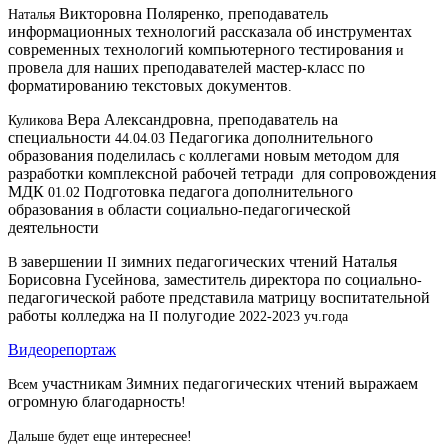
Викторовна
Поляренко
преподаватель
Наталья
,
информационных
технологий
рассказала
об
инструментах
современных
технологий
компьютерного
тестирования
и
провела
для
наших
преподавателей
мастер
класс
по
-
форматированию
текстовых
документов
.
Вера
Александровна
преподаватель
на
Куликова
,
специальности
Педагогика
дополнительного
44.04.03
образования
поделилась
коллегами
новым
методом
для
с
разработки
комплексной
рабочей
тетради
для
сопровождения
МДК
Подготовка
педагога
дополнительного
01.02
образования
области
социально
педагогической
в
-
деятельности
завершении
зимних
педагогических
чтений
Наталья
В
II
Борисовна
Гусейнова
заместитель
директора
по
социально
,
-
педагогической
работе
представила
матрицу
воспитательной
работы
колледжа
на
полугодие
II
2022-2023 уч.года
Видеорепортаж
участникам
Зимних
педагогических
чтений
выражаем
Всем
огромную
благодарность
!
Дальше будет еще интереснее!