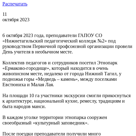
Распечатать
11
октября 2023
6 октября 2023 года, преподаватели ГАПОУ СО
«Нижнетагильский педагогический колледж №2» под
руководством Первичной профсоюзной организации провели
День учителя в необычном месте.
Коллектив педагогов и сотрудников посетил Этнопарк
«Ермаково-городище», который находится в очень
живописном месте, недалеко от города Нижний Тагил, у
подножья горы «Медведь – камень», между поселками
Евстюниха и Малая Лая.
На площади 10 га участники экскурсии смогли прикоснуться
к архитектуре, национальной кухне, ремеслу, традициям и
быта народов манси.
В каждом уголке территории этнопарка сооружен
своеобразный «культурный заповедник».
После поездки преподаватели получили много