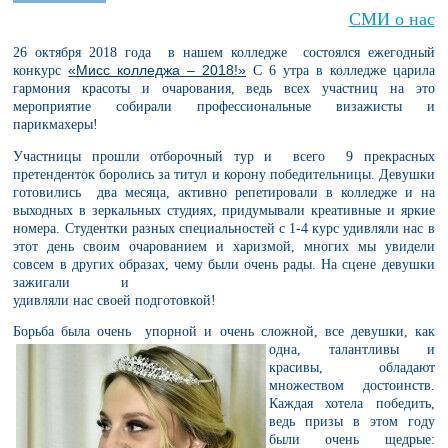
СМИ о нас
26 октября 2018 года
в нашем колледже состоялся ежегодный
«Мисс колледжа – 2018!»
конкурс
С 6 утра в колледже царила
гармония красоты и очарования, ведь всех участниц на это
мероприятие собирали профессиональные визажисты и
парикмахеры!
Участницы прошли отборочный тур и всего 9 прекрасных
претенденток боролись за титул и корону победительницы. Девушки
готовились два месяца, активно репетировали в колледже и на
выходных в зеркальных студиях, придумывали креативные и яркие
номера. Студентки разных специальностей с 1-4 курс удивляли нас в
этот день своим очарованием и харизмой, многих мы увидели
совсем в других образах, чему были очень рады. На сцене девушки
зажигали
и
удивляли нас своей подготовкой!
Борьба была очень упорной и очень сложной, все девушки, как
одна,
талантливы и
красивы, обладают
множеством достоинств.
Каждая хотела победить,
ведь призы в этом году
были очень щедрые: