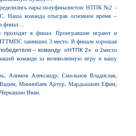
пределились пары полуфиналистов: НТПК №2 -
ша команда отыграв основное время –
 в финал…
роходят в финал. Проигравшие играют и
НТТМПС занявших 3 место. В финале хорошая
победителя – команду «НТПК 2»
и 2место
нашей команде за великолепную игру и вашу
рь, Алимов Александр, Смольнов Владислав,
 Вадим, Миннибаев Артур, Мардышкин Ефим,
,Черкашин Иван.