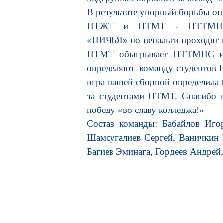
В результате упорный борьбы о
НТЖТ и НТМТ - НТТМПС. На
«НИЧЬЯ» по пенальти проходят
НТМТ обыгрывает НТТМПС и п
определяют команду студентов 
игра нашей сборной определила
за студентами НТМТ. Спасибо 
победу «во славу колледжа!»
Состав команды: Бабайлов Иго
Шамсугалиев Сергей, Ваничкин
Багиев Эминага, Гордеев Андрей