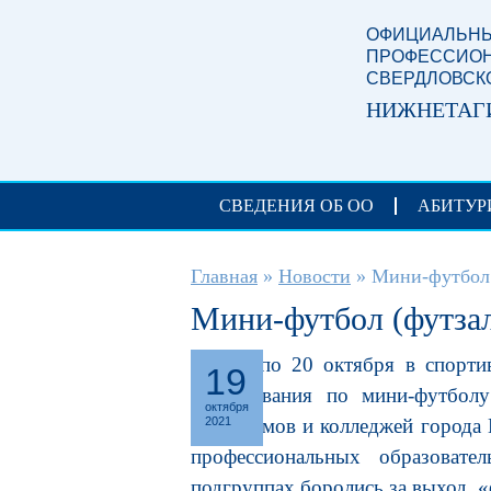
Перейти к основному содержанию
ОФИЦИАЛЬНЫ
ПРОФЕССИОН
СВЕРДЛОВСК
НИЖНЕТАГ
СВЕДЕНИЯ ОБ ОО
АБИТУР
Вы здесь
Главная
»
Новости
»
Мини-футбол 
Мини-футбол (футза
С 12 по 20 октября в спорти
19
соревнования по мини-футбол
октября
техникумов и колледжей города
2021
профессиональных образовате
подгруппах боролись за выход «