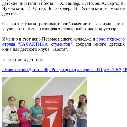
детские писатели и поэты — А. Гайдар, Н. Носов, А. Барто, К.
Чуковский, Г. Остер, Б. Заходер, Э. Успенский и многие
другие.
Сказки не только развивают воображение и фантазию, но и
улучшают память, расширяют словарный запас и кругозор.
Именно в этот день Первые нашего колледжа и
волонтёрского
отряда "ГАЛАКТИКА студентов"
собрали много детских
книг для детского клуба "Забота".
С заботой о детстве.
#НавигаторыДетства96
#Росдетцентр
#Первые_НТ
#НТПК2
#Р