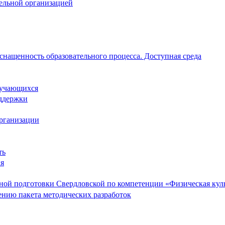
тельной организацией
снащенность образовательного процесса. Доступная среда
обучающихся
ддержки
организации
ть
ия
ой подготовки Свердловской по компетенции «Физическая культ
ению пакета методических разработок