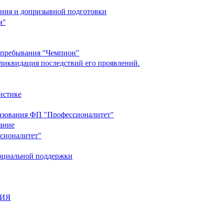
ания и допризывной подготовки
м"
о пребывания "Чемпион"
ликвидация последствий его проявлений.
истике
разования ФП "Профессионалитет"
ание
ссионалитет"
социальной поддержки
НИЯ