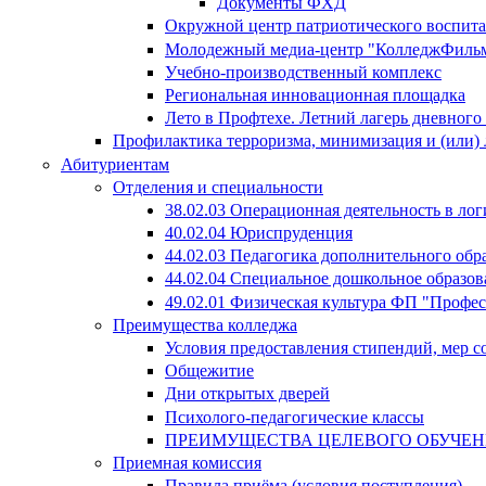
Документы ФХД
Окружной центр патриотического воспит
Молодежный медиа-центр "КолледжФиль
Учебно-производственный комплекс
Региональная инновационная площадка
Лето в Профтехе. Летний лагерь дневног
Профилактика терроризма, минимизация и (или) 
Абитуриентам
Отделения и специальности
38.02.03 Операционная деятельность в лог
40.02.04 Юриспруденция
44.02.03 Педагогика дополнительного об
44.02.04 Специальное дошкольное образов
49.02.01 Физическая культура ФП "Профе
Преимущества колледжа
Условия предоставления стипендий, мер 
Общежитие
Дни открытых дверей
Психолого-педагогические классы
ПРЕИМУЩЕСТВА ЦЕЛЕВОГО ОБУЧЕ
Приемная комиссия
Правила приёма (условия поступления)