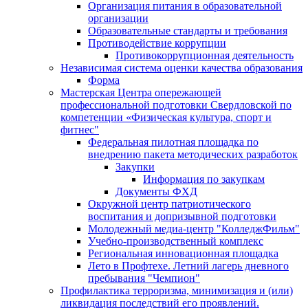
Организация питания в образовательной
организации
Образовательные стандарты и требования
Противодействие коррупции
Противокоррупционная деятельность
Независимая система оценки качества образования
Форма
Мастерская Центра опережающей
профессиональной подготовки Свердловской по
компетенции «Физическая культура, спорт и
фитнес"
Федеральная пилотная площадка по
внедрению пакета методических разработок
Закупки
Информация по закупкам
Документы ФХД
Окружной центр патриотического
воспитания и допризывной подготовки
Молодежный медиа-центр "КолледжФильм"
Учебно-производственный комплекс
Региональная инновационная площадка
Лето в Профтехе. Летний лагерь дневного
пребывания "Чемпион"
Профилактика терроризма, минимизация и (или)
ликвидация последствий его проявлений.