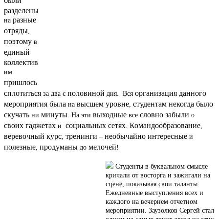
были
разделены
разные
на
отряды
,
поэтому
в
единый
коллектив
им
пришлось
сплотиться
половиной
организация
данного
за два с
дня. Вся
мероприятия
была
высшем
уровне
студентам
некогда
было
на
,
скучать
минуты
выходные
словно
забыли
ни
. На эти
все
о
своих
гаджетах
социальных
сетях
Командообразование
и
.
,
веревочный
курс
тренинги
необычайно
интересные
,
–
и
полезные
продуманы
мелочей
,
до
!
Студенты в буквальном смысле
кричали от восторга и зажигали на
сцене, показывая свои таланты.
Ежедневные выступления всех и
каждого на вечернем отчетном
мероприятии. Заузолков Сергей стал