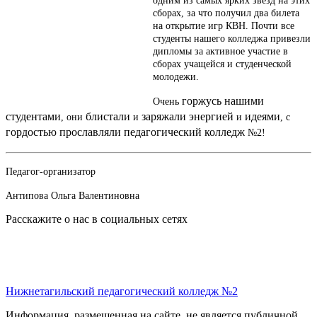
одним из самых ярких звезд на этих
сборах, за что получил два билета
на открытие игр КВН. Почти все
студенты нашего колледжа привезли
дипломы за активное участие в
сборах учащейся и студенческой
молодежи.
горжусь
нашими
Очень
студентами
блистали
заряжали
энергией
идеями
, они
и
и
, с
гордостью
прославляли
педагогический
колледж
№2!
Педагог-организатор
Антипова Ольга Валентиновна
Расскажите о нас в социальных сетях
Нижнетагильский педагогический колледж №2
Информация, размещенная на сайте, не является публичной