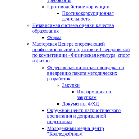
требования
Противодействие коррупции
Противокоррупционная
деятельность
Независимая система оценки качества
образования
Форма
Мастерская Центра опережающей
профессиональной подготовки Свердловской
по компетенции «Физическая культура, спорт
и фитнес"
Федеральная пилотная площадка по
внедрению пакета методических
разработок
Закупки
Информация по
закупкам
Документы ФХД
Окружной центр патриотического
воспитания и допризывной
подготовки
Молодежный медиа-центр
"КолледжФильм"