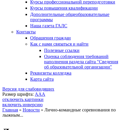
Курсы профессиональной переподготовки
Курсы повышения квалификации
Дополнительные общеобразовательные
программы
Наша газета ГАЛС
Контакты
Обращения граждан
Как с нами связаться и найти
Полезные ссылки
Оценка соблюдения требований
наполнения раздела сайта "Сведения
об образовательной организации"
Реквизиты колледжа
Карта сайта
Версия для слабовидящих
Размер шрифта:
A
A
A
отключить картинки
включить инверсию
Главная
»
Новости
»
Лично-командные соревнования по
лыжным...
Вы здесь