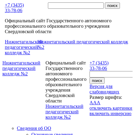
Перейти к основному содержанию
+7 (3435)
33-78-06
Официальный сайт Государственного автономного
профессионального образовательного учреждения
Свердловской области
Нижнетагильский
Нижнетагильский педагогический колледж
педагогический
№2
колледж №2
Нижнетагильский
Официальный сайт
+7 (3435)
педагогический
Государственного
33-78-06
колледж №2
автономного
профессионального
образовательного
Версия для
учреждения
слабовидящих
Свердловской
Размер шрифта:
области
A
A
A
Нижнетагильский
отключить картинки
педагогический
включить инверсию
колледж №2
Сведения об ОО
Основные сведения