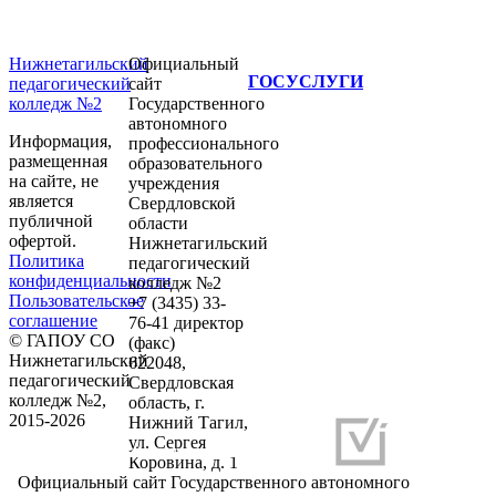
Нижнетагильский
Официальный
ГОСУСЛУГИ
педагогический
сайт
колледж №2
Государственного
автономного
Информация,
профессионального
размещенная
образовательного
на сайте, не
учреждения
является
Свердловской
публичной
области
офертой.
Нижнетагильский
Политика
педагогический
конфиденциальности
колледж №2
Пользовательское
+7 (3435) 33-
соглашение
76-41 директор
© ГАПОУ СО
(факс)
Нижнетагильский
622048,
педагогический
Свердловская
колледж №2,
область, г.
2015-2026
Нижний Тагил,
ул. Сергея
Разработка и продвижение сайтов
Коровина, д. 1
Официальный сайт Государственного автономного