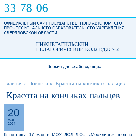
Перейти к основному содержанию
33-78-06
ОФИЦИАЛЬНЫЙ САЙТ ГОСУДАРСТВЕННОГО АВТОНОМНОГО
ПРОФЕССИОНАЛЬНОГО ОБРАЗОВАТЕЛЬНОГО УЧРЕЖДЕНИЯ
СВЕРДЛОВСКОЙ ОБЛАСТИ
НИЖНЕТАГИЛЬСКИЙ
ПЕДАГОГИЧЕСКИЙ КОЛЛЕДЖ №2
Версия для слабовидящих
Вы здесь
Главная
»
Новости
»
Красота на кончиках пальцев
Красота на кончиках пальцев
20
мая
2024
В пятницу, 17 мая в МОУ ДОД ДЮЦ «Меридиан» прошла