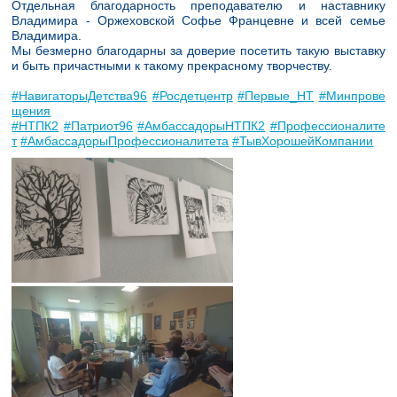
Отдельная благодарность преподавателю и наставнику
Владимира - Оржеховской Софье Францевне и всей семье
Владимира.
Мы безмерно благодарны за доверие посетить такую выставку
и быть причастными к такому прекрасному творчеству.
#НавигаторыДетства96
#Росдетцентр
#Первые_НТ
#Минпрове
щения
#НТПК2
#Патриот96
#АмбассадорыНТПК2
#Профессионалите
т
#АмбассадорыПрофессионалитета
#ТывХорошейКомпании