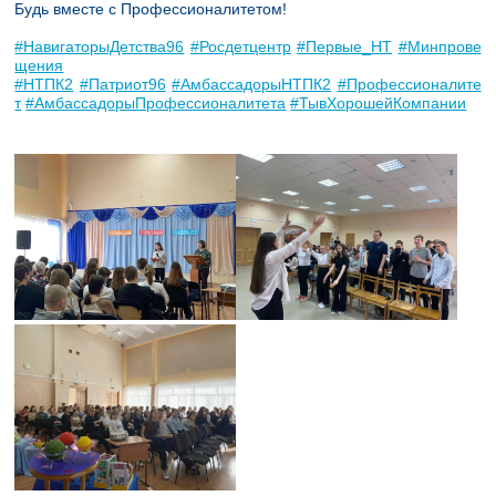
Будь вместе с Профессионалитетом!
#НавигаторыДетства96
#Росдетцентр
#Первые_НТ
#Минпрове
щения
#НТПК2
#Патриот96
#АмбассадорыНТПК2
#Профессионалите
т
#АмбассадорыПрофессионалитета
#ТывХорошейКомпании