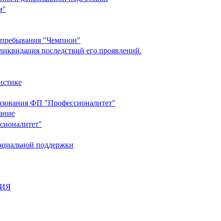
м"
о пребывания "Чемпион"
ликвидация последствий его проявлений.
истике
разования ФП "Профессионалитет"
ание
ссионалитет"
социальной поддержки
НИЯ