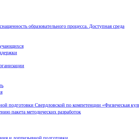
снащенность образовательного процесса. Доступная среда
обучающихся
ддержки
организации
ть
ия
ой подготовки Свердловской по компетенции «Физическая культ
ению пакета методических разработок
ания и допризывной подготовки