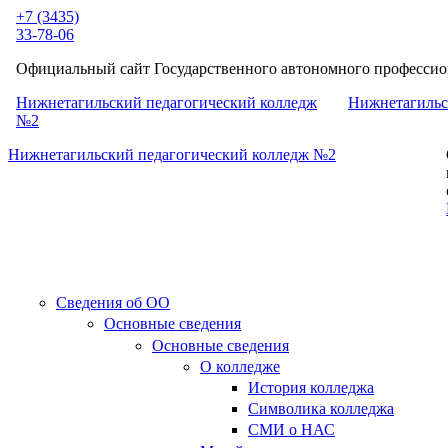
Перейти к основному содержанию
+7 (3435)
33-78-06
Официальный сайт Государственного автономного профессион
Нижнетагильский педагогический колледж
Нижнетагильс
№2
Нижнетагильский педагогический колледж №2
Сведения об ОО
Основные сведения
Основные сведения
О колледже
История колледжа
Символика колледжа
СМИ о НАС