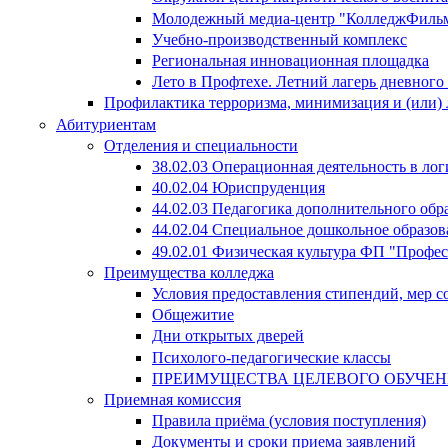
Молодежный медиа-центр "КолледжФиль
Учебно-производственный комплекс
Региональная инновационная площадка
Лето в Профтехе. Летний лагерь дневног
Профилактика терроризма, минимизация и (или) 
Абитуриентам
Отделения и специальности
38.02.03 Операционная деятельность в лог
40.02.04 Юриспруденция
44.02.03 Педагогика дополнительного об
44.02.04 Специальное дошкольное образов
49.02.01 Физическая культура ФП "Профе
Преимущества колледжа
Условия предоставления стипендий, мер 
Общежитие
Дни открытых дверей
Психолого-педагогические классы
ПРЕИМУЩЕСТВА ЦЕЛЕВОГО ОБУЧЕ
Приемная комиссия
Правила приёма (условия поступления)
Документы и сроки приема заявлений