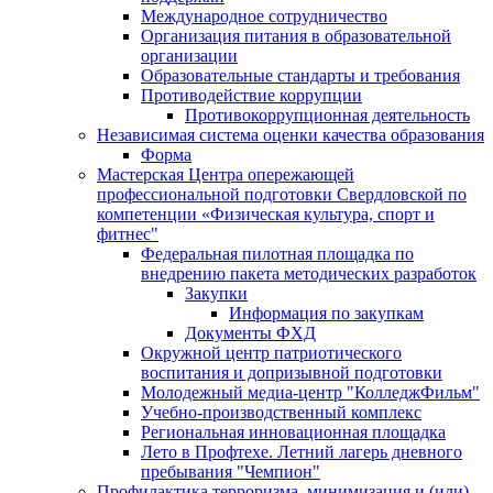
Международное сотрудничество
Организация питания в образовательной
организации
Образовательные стандарты и требования
Противодействие коррупции
Противокоррупционная деятельность
Независимая система оценки качества образования
Форма
Мастерская Центра опережающей
профессиональной подготовки Свердловской по
компетенции «Физическая культура, спорт и
фитнес"
Федеральная пилотная площадка по
внедрению пакета методических разработок
Закупки
Информация по закупкам
Документы ФХД
Окружной центр патриотического
воспитания и допризывной подготовки
Молодежный медиа-центр "КолледжФильм"
Учебно-производственный комплекс
Региональная инновационная площадка
Лето в Профтехе. Летний лагерь дневного
пребывания "Чемпион"
Профилактика терроризма, минимизация и (или)