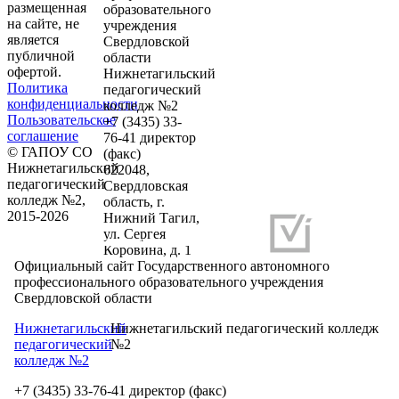
размещенная
образовательного
на сайте, не
учреждения
является
Свердловской
публичной
области
офертой.
Нижнетагильский
Политика
педагогический
конфиденциальности
колледж №2
Пользовательское
+7 (3435) 33-
соглашение
76-41 директор
© ГАПОУ СО
(факс)
Нижнетагильский
622048,
педагогический
Свердловская
колледж №2,
область, г.
2015-2026
Нижний Тагил,
ул. Сергея
Разработка и продвижение сайтов
Коровина, д. 1
Официальный сайт Государственного автономного
профессионального образовательного учреждения
Свердловской области
Нижнетагильский
Нижнетагильский педагогический колледж
педагогический
№2
колледж №2
+7 (3435) 33-76-41 директор (факс)