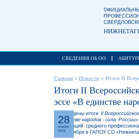
Перейти к основному содержанию
ОФИЦИАЛЬНЫ
ПРОФЕССИОН
СВЕРДЛОВСК
НИЖНЕТАГ
СВЕДЕНИЯ ОБ ОО
АБИТУР
Вы здесь
Главная
»
Новости
»
Итоги II Всер
Итоги II Всероссийс
эссе «В единстве нар
Подведены итоги
II Всероссийско
28
единстве народов - сила России
организаций среднего профессионал
ноября
2022
по 25 ноября в ГАПОУ СО «Нижнета