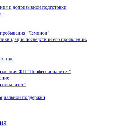
ания и допризывной подготовки
м"
о пребывания "Чемпион"
ликвидация последствий его проявлений.
истике
разования ФП "Профессионалитет"
ание
ссионалитет"
социальной поддержки
НИЯ