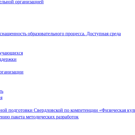
тельной организацией
снащенность образовательного процесса. Доступная среда
обучающихся
ддержки
организации
ть
ия
ой подготовки Свердловской по компетенции «Физическая культ
ению пакета методических разработок