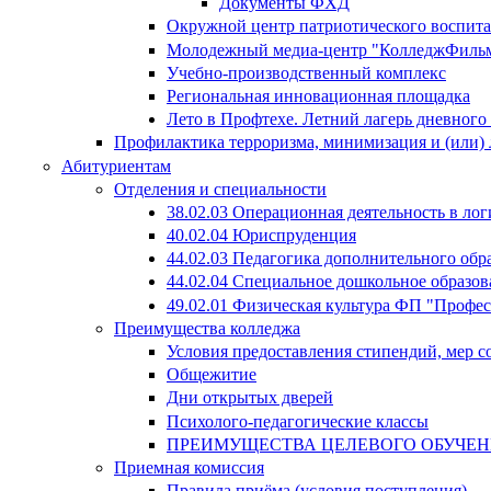
Документы ФХД
Окружной центр патриотического воспит
Молодежный медиа-центр "КолледжФиль
Учебно-производственный комплекс
Региональная инновационная площадка
Лето в Профтехе. Летний лагерь дневног
Профилактика терроризма, минимизация и (или) 
Абитуриентам
Отделения и специальности
38.02.03 Операционная деятельность в лог
40.02.04 Юриспруденция
44.02.03 Педагогика дополнительного об
44.02.04 Специальное дошкольное образов
49.02.01 Физическая культура ФП "Профе
Преимущества колледжа
Условия предоставления стипендий, мер 
Общежитие
Дни открытых дверей
Психолого-педагогические классы
ПРЕИМУЩЕСТВА ЦЕЛЕВОГО ОБУЧЕ
Приемная комиссия
Правила приёма (условия поступления)